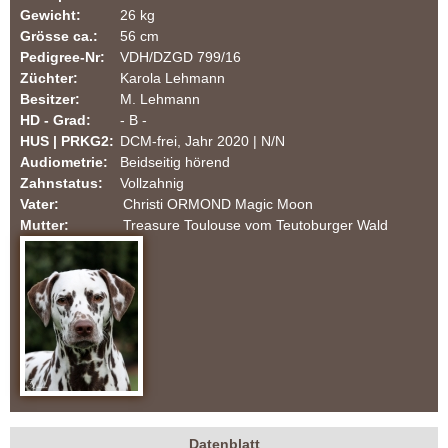
Gewicht:
26 kg
a
Grösse ca.:
56 cm
Pedigree-Nr:
VDH/DZGD 799/16
t
Züchter:
Karola Lehmann
Besitzer:
M. Lehmann
i
HD - Grad:
- B -
HUS | PRKG2:
DCM-frei, Jahr 2020 | N/N
n
Audiometrie:
Beidseitig hörend
Zahnstatus:
Vollzahnig
e
Vater:
Christi ORMOND Magic Moon
Mutter:
Treasure Toulouse vom Teutoburger Wald
r
-
F
C
I
|
Datenblatt