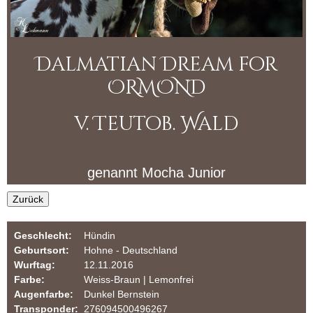
r
i
m
O
u
Dalmatian Dream for
R
l
ORMOND
a
M
r
v. Teutob. Wald
O
N
genannt
Mocha Junior
D
Zurück
D
Geschlecht:
Hündin
a
Geburtsort:
Hohne - Deutschland
Wurftag:
12.11.2016
l
Farbe:
Weiss-Braun | Lemonfrei
Augenfarbe:
Dunkel Bernstein
m
Transponder:
276094500496267