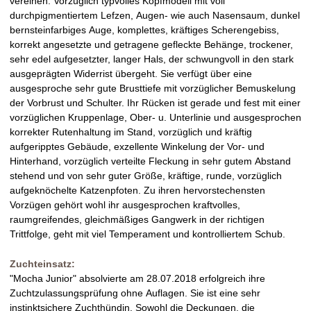
vereinen. Vorzüglich typvolles Kopfmodell mit voll
durchpigmentiertem Lefzen, Augen- wie auch Nasensaum, dunkel
bernsteinfarbiges Auge, komplettes, kräftiges Scherengebiss,
korrekt angesetzte und getragene gefleckte Behänge, trockener,
sehr edel aufgesetzter, langer Hals, der schwungvoll in den stark
ausgeprägten Widerrist übergeht. Sie verfügt über eine
ausgesproche sehr gute Brusttiefe mit vorzüglicher Bemuskelung
der Vorbrust und Schulter. Ihr Rücken ist gerade und fest mit einer
vorzüglichen Kruppenlage, Ober- u. Unterlinie und ausgesprochen
korrekter Rutenhaltung im Stand, vorzüglich und kräftig
aufgeripptes Gebäude, exzellente Winkelung der Vor- und
Hinterhand, vorzüglich verteilte Fleckung in sehr gutem Abstand
stehend und von sehr guter Größe, kräftige, runde, vorzüglich
aufgeknöchelte Katzenpfoten. Zu ihren hervorstechensten
Vorzügen gehört wohl ihr ausgesprochen kraftvolles,
raumgreifendes, gleichmäßiges Gangwerk in der richtigen
Trittfolge, geht mit viel Temperament und kontrolliertem Schub.
Zuchteinsatz:
"Mocha Junior" absolvierte am 28.07.2018 erfolgreich ihre
Zuchtzulassungsprüfung ohne Auflagen. Sie ist eine sehr
instinktsichere Zuchthündin. Sowohl die Deckungen, die