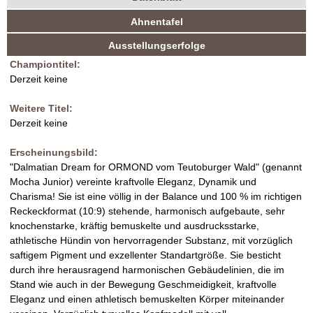
H
(
Ahnentafel
V
a
u
k
Ausstellungserfolge
n
D
t
Championtitel:
i
d
Derzeit keine
H
v
e
Weitere Titel:
Z
r
Derzeit keine
R
u
e
Erscheinungsbild:
i
"Dalmatian Dream for ORMOND vom Teutoburger Wald" (genannt
c
t
Mocha Junior) vereinte kraftvolle Eleganz, Dynamik und
e
Charisma! Sie ist eine völlig in der Balance und 100 % im richtigen
h
r
Reckeckformat (10:9) stehende, harmonisch aufgebaute, sehr
)
knochenstarke, kräftig bemuskelte und ausdrucksstarke,
t
athletische Hündin von hervorragender Substanz, mit vorzüglich
saftigem Pigment und exzellenter Standartgröße. Sie besticht
durch ihre herausragend harmonischen Gebäudelinien, die im
Stand wie auch in der Bewegung Geschmeidigkeit, kraftvolle
Eleganz und einen athletisch bemuskelten Körper miteinander