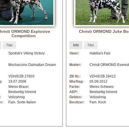
hristi ORMOND Explosive
Christi ORMOND Juke Bo
Competition
Titel
Info
Titel
Spotnik's Viking Victory
Vater:
Hakiba's Faiz
Mochaccino Dalmatian Dream
Mutter:
Christi ORMOND Everes
VDH/DZB 27603
ZB Nr.:
VDH/DZB 29412
g:
19.07.2008
Wurftag:
05.09.2012
Weiss-Braun
Farbe:
Weiss-Schwarz
Beidseitig hörend
AEP:
Beidseitig hörend
:
Vollzahnig
Gebiss:
Vollzahnig
r:
Fam. Sorte-Italien
Besitzer:
Fam. Koch