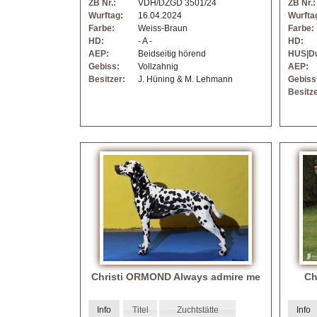
ZB Nr.:
VDH/DZGD 3501/24
ZB Nr.:
Wurftag:
16.04.2024
Wurfta
Farbe:
Weiss-Braun
Farbe:
HD:
- A -
HD:
AEP:
Beidseitig hörend
HUS|D
Gebiss:
Vollzahnig
AEP:
Besitzer:
J. Hüning & M. Lehmann
Gebiss
Besitze
Christi ORMOND Always admire me
Ch
Info
Titel
Zuchtstätte
Info