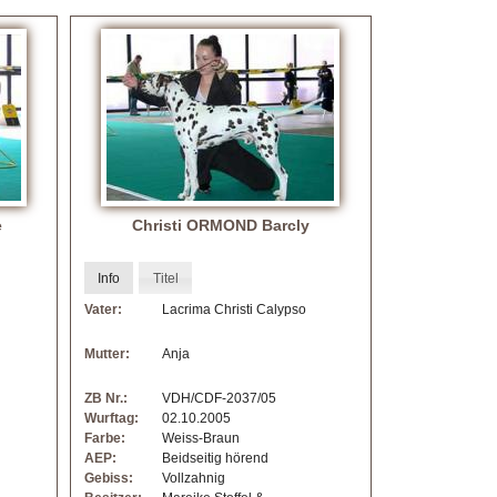
e
Christi ORMOND Barcly
Info
Titel
Vater:
Lacrima Christi Calypso
Mutter:
Anja
ZB Nr.:
VDH/CDF-2037/05
Wurftag:
02.10.2005
Farbe:
Weiss-Braun
AEP:
Beidseitig hörend
Gebiss:
Vollzahnig