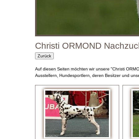
O
R
M
O
Christi ORMOND Nachzuc
N
Zurück
D
Auf diesen Seiten möchten wir unsere "Christi ORM
Ausstellern, Hundesportlern, deren Besitzer und u
D
a
S
e
l
i
m
t
a
e