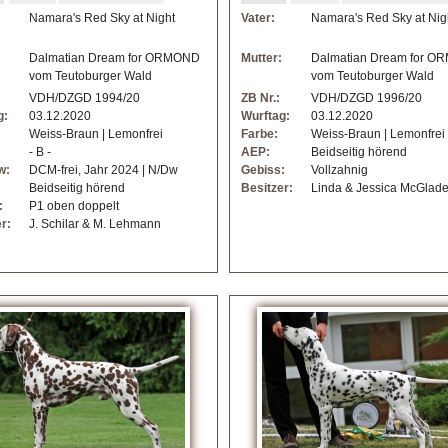
Namara's Red Sky at Night
Vater:
Namara's Red Sky at Nig
Dalmatian Dream for ORMOND
Mutter:
Dalmatian Dream for 
vom Teutoburger Wald
vom Teutoburger Wald
VDH/DZGD 1994/20
ZB Nr.:
VDH/DZGD 1996/20
g:
03.12.2020
Wurftag:
03.12.2020
Weiss-Braun | Lemonfrei
Farbe:
Weiss-Braun | Lemonfrei
- B -
AEP:
Beidseitig hörend
w:
DCM-frei, Jahr 2024 | N/Dw
Gebiss:
Vollzahnig
Beidseitig hörend
Besitzer:
Linda & Jessica McGlad
:
P1 oben doppelt
r:
J. Schilar & M. Lehmann