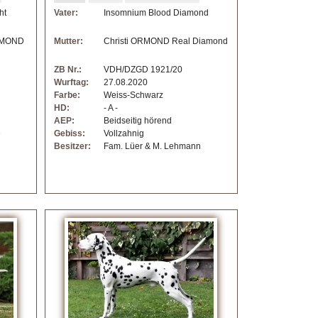
ht
Vater:
Insomnium Blood Diamond
ORMOND
Mutter:
Christi ORMOND Real Diamond
ZB Nr.:
VDH/DZGD 1921/20
Wurftag:
27.08.2020
Farbe:
Weiss-Schwarz
HD:
- A -
AEP:
Beidseitig hörend
e
Gebiss:
Vollzahnig
Besitzer:
Fam. Lüer & M. Lehmann