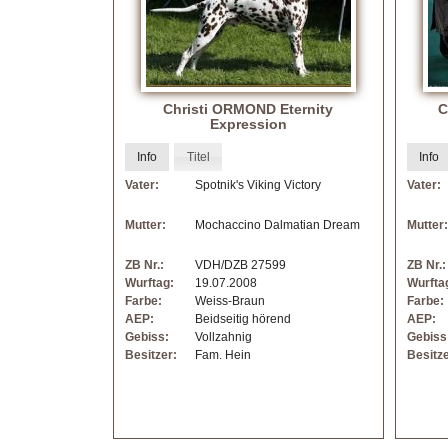
D
H
Christi ORMOND Eternity
C
Z
Expression
Info
Titel
Info
u
Vater:
Spotnik's Viking Victory
Vater:
c
Mutter:
Mochaccino Dalmatian Dream
Mutter:
h
ZB Nr.:
VDH/DZB 27599
ZB Nr.:
Wurftag:
19.07.2008
Wurfta
t
Farbe:
Weiss-Braun
Farbe:
AEP:
Beidseitig hörend
AEP:
Gebiss:
Vollzahnig
Gebiss
Besitzer:
Fam. Hein
Besitze