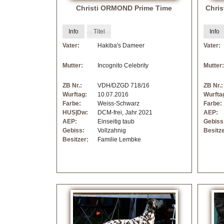
n
Christi ORMOND Prime Time
Chri
t
i
Info
Titel
Info
Vater:
Hakiba's Dameer
Vater:
n
Mutter:
Incognito Celebrity
Mutter:
e
ZB Nr.:
VDH/DZGD 718/16
ZB Nr.:
r
Wurftag:
10.07.2016
Wurfta
Farbe:
Weiss-Schwarz
Farbe:
HUS|Dw:
DCM-frei, Jahr 2021
AEP:
-
AEP:
Einseitig taub
Gebiss
Gebiss:
Vollzahnig
Besitze
F
Besitzer:
Familie Lembke
C
I
|
V