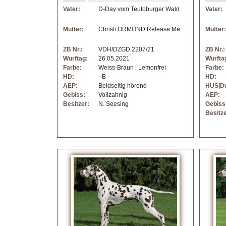
Vater:
D-Day vom Teutoburger Wald
Vater:
Mutter:
Christi ORMOND Release Me
Mutter:
ZB Nr.:
VDH/DZGD 2207/21
ZB Nr.:
Wurftag:
26.05.2021
Wurfta
Farbe:
Weiss-Braun | Lemonfrei
Farbe:
HD:
- B -
HD:
AEP:
Beidseitig hörend
HUS|D
Gebiss:
Vollzahnig
AEP:
Besitzer:
N. Seesing
Gebiss
Besitze