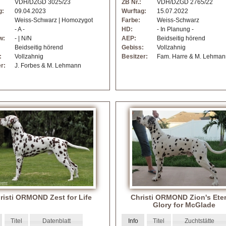
VDH/DZGD 3025/23
ZB Nr.:
VDH/DZGD 2765/22
g:
09.04.2023
Wurftag:
15.07.2022
Weiss-Schwarz | Homozygot
Farbe:
Weiss-Schwarz
- A -
HD:
- In Planung -
w:
- | N/N
AEP:
Beidseitig hörend
Beidseitig hörend
Gebiss:
Vollzahnig
:
Vollzahnig
Besitzer:
Fam. Harre & M. Lehma
r:
J. Forbes & M. Lehmann
risti ORMOND Zest for Life
Christi ORMOND Zion's Ete
Glory for McGlade
Titel
Datenblatt
Info
Titel
Zuchtstätte