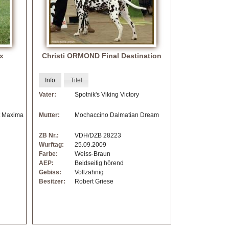
x
Christi ORMOND Final Destination
Info
Titel
Vater:
Spotnik's Viking Victory
t Maxima
Mutter:
Mochaccino Dalmatian Dream
ZB Nr.:
VDH/DZB 28223
Wurftag:
25.09.2009
Farbe:
Weiss-Braun
AEP:
Beidseitig hörend
Gebiss:
Vollzahnig
Besitzer:
Robert Griese