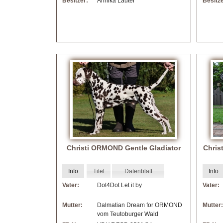
Besitzer:
Annika Lauter
Besitze
Christi ORMOND Gentle Gladiator
Chris
Info
Titel
Datenblatt
Info
Vater:
Dot4Dot Let it by
Vater:
Mutter:
Dalmatian Dream for ORMOND
Mutter:
vom Teutoburger Wald