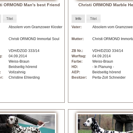
sti ORMOND Man's best Friend
Christi ORMOND Marble H
Titel
Info
Titel
Absolem vom Gramzower Kloster
Vater:
Absolem vom Gramzower
Christi ORMOND Immortal Soul
Mutter:
Christi ORMOND Immorta
VDH/DZGD 333/14
ZB Nr.:
VDH/DZGD 334/14
g:
04.09.2014
Wurftag:
04.09.2014
Weiss-Braun
Farbe:
Weiss-Braun
Beidseitig hörend
HD:
- In Planung -
:
Vollzahnig
AEP:
Beidseitig hörend
r:
Christine Ehlerding
Besitzer:
Perta-Zoll Schneider