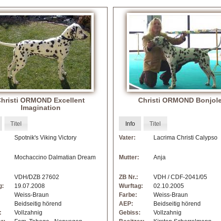
hristi ORMOND Excellent
Christi ORMOND Bonjol
Imagination
Titel
Info
Titel
Spotnik's Viking Victory
Vater:
Lacrima Christi Calypso
Mochaccino Dalmatian Dream
Mutter:
Anja
VDH/DZB 27602
ZB Nr.:
VDH / CDF-2041/05
g:
19.07.2008
Wurftag:
02.10.2005
Weiss-Braun
Farbe:
Weiss-Braun
Beidseitig hörend
AEP:
Beidseitig hörend
:
Vollzahnig
Gebiss:
Vollzahnig