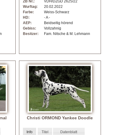
ZB Nr.:
VDH/DZGD 2625/22
Wurftag:
20.02.2022
Farbe:
Weiss-Schwarz
HD:
- A -
AEP:
Beidseitig hörend
Gebiss:
Vollzahnig
nn
Besitzer:
Fam. Nitsche & M. Lehmann
rnal
Christi ORMOND Yankee Doodle
Info
Titel
Datenblatt