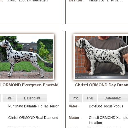
r:
Fam. Taboga - Norwegen
Besitzer:
Kirsten Scharrelmann
ti ORMOND Evergreen Emerald
Christi ORMOND Day Drea
Titel
Datenblatt
Info
Titel
Datenblatt
Puntinato Ballante Tic Tac Terror
Vater:
Dot4Dot Hocus Pocus
Christi ORMOND Real Diamond
Mutter:
Christi ORMOND Xample 
Imitation