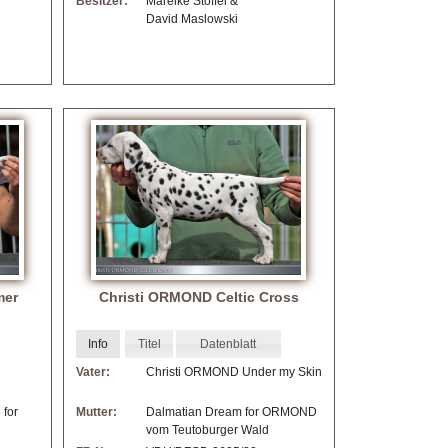
Besitzer:
Mareike Stoffel &
David Maslowski
mer
Christi ORMOND Celtic Cross
Info
Titel
Datenblatt
Vater:
Christi ORMOND Under my Skin
for
Mutter:
Dalmatian Dream for ORMOND
vom Teutoburger Wald