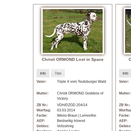
Christi ORMOND Lost in Space
C
Info
Titel
Info
Vater:
Triple X vom Teutoburger Wald
Vater:
Mutter:
Christi ORMOND Goddess of
Mutter:
Victory
ZB Nr.:
VDH/DZGD 204/14
ZB Nr.:
Wurftag:
03.03.2014
Wurfta
Farbe:
Weiss-Braun | Lemonfrei
Farbe:
AEP:
Beidseitig hörend
AEP:
Gebiss:
Vollzahnig
Gebiss