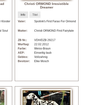
ead
Christi ORMOND Irresistible
Dreamer
Info
Titel
 Kloster
Vater:
Spotnik's First Farao For Ormond
l Soul
Mutter:
Christi ORMOND First Fairytale
ZB Nr.:
VDH/DZB 29217
Wurftag:
22.02.2012
Farbe:
Weiss-Braun
AEP:
Einseitig taub
Gebiss:
Vollzahnig
Besitzer:
Elke Mosch