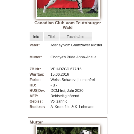
Canadian Club vom Teutoburger
Wald
Info
Titel
Zuchtstätte
Vater:
Asshay vom Gramzower Kloster
Mutter:
Obonya's Pride Anna-Ariella
ZB Nr.:
VDH/DZGD 677/16
Wurftag:
15.06.2016
Farbe:
Weiss-Schwarz | Lemonfrei
HD:
- B -
HUS|Dw:
DCM-frei, Jahr 2020
AEP:
Beidseitig hörend
Gebiss:
Vollzahnig
Besitzer:
A. Kronefeld & K. Lehmann
Mutter