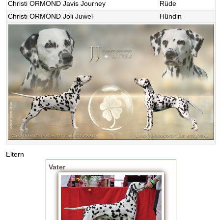
Christi ORMOND Javis Journey
Rüde
V
Christi ORMOND Joli Juwel
Hündin
D
H
Z
u
c
h
Eltern
t
Vater