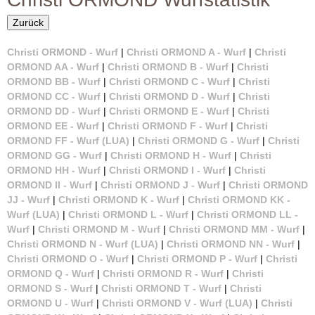
r
i
m
Zurück
O
u
Christi ORMOND - Wurf
|
Christi ORMOND A - Wurf
|
Christi
R
l
ORMOND AA - Wurf
|
Christi ORMOND B - Wurf
|
Christi
ORMOND BB - Wurf
|
Christi ORMOND C - Wurf
|
Christi
a
M
ORMOND CC - Wurf
|
Christi ORMOND D - Wurf
|
Christi
r
ORMOND DD - Wurf
|
Christi ORMOND E - Wurf
|
Christi
O
ORMOND EE - Wurf
|
Christi ORMOND F - Wurf
|
Christi
ORMOND FF - Wurf (LUA)
|
Christi ORMOND G - Wurf
|
Christi
N
ORMOND GG - Wurf
|
Christi ORMOND H - Wurf
|
Christi
ORMOND HH - Wurf
|
Christi ORMOND I - Wurf
|
Christi
D
ORMOND II - Wurf
|
Christi ORMOND J - Wurf
|
Christi ORMOND
JJ - Wurf
|
Christi ORMOND K - Wurf
|
Christi ORMOND KK -
D
Wurf (LUA)
|
Christi ORMOND L - Wurf
|
Christi ORMOND LL -
Wurf
|
Christi ORMOND M - Wurf
|
Christi ORMOND MM - Wurf
|
a
Christi ORMOND N - Wurf (LUA)
|
Christi ORMOND NN - Wurf
|
Christi ORMOND O - Wurf
|
Christi ORMOND P - Wurf
|
Christi
l
ORMOND Q - Wurf
|
Christi ORMOND R - Wurf
|
Christi
ORMOND S - Wurf
|
Christi ORMOND T - Wurf
|
Christi
m
ORMOND U - Wurf
|
Christi ORMOND V - Wurf (LUA)
|
Christi