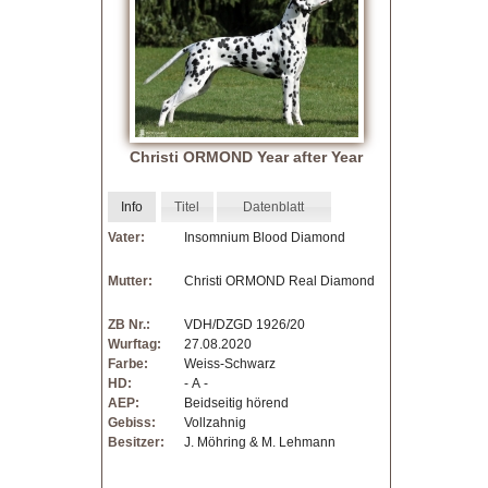
Christi ORMOND Year after Year
Info
Titel
Datenblatt
Vater:
Insomnium Blood Diamond
Mutter:
Christi ORMOND Real Diamond
ZB Nr.:
VDH/DZGD 1926/20
Wurftag:
27.08.2020
Farbe:
Weiss-Schwarz
HD:
- A -
AEP:
Beidseitig hörend
Gebiss:
Vollzahnig
Besitzer:
J. Möhring & M. Lehmann