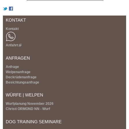
KONTAKT
Kontakt
Anfahrt
(
l
i
ANFRAGEN
n
k
Anfrage
i
Welpenanfrage
s
Deckrüdenanfrage
e
Besichtungsanfrage
x
t
WÜRFE | WELPEN
e
r
Wurfplanung November 2026
n
Christi ORMOND NN - Wurf
a
l
DOG TRAINING SEMINARE
)