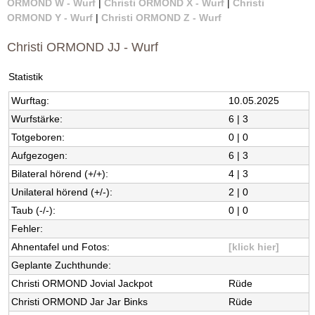
ORMOND W - Wurf
|
Christi ORMOND X - Wurf
|
Christi
a
ORMOND Y - Wurf
|
Christi ORMOND Z - Wurf
t
Christi ORMOND JJ - Wurf
i
Statistik
Wurftag:
10.05.2025
n
Wurfstärke:
6 | 3
e
Totgeboren:
0 | 0
Aufgezogen:
6 | 3
r
Bilateral hörend (+/+):
4 | 3
-
Unilateral hörend (+/-):
2 | 0
Taub (-/-):
0 | 0
F
Fehler:
Ahnentafel und Fotos:
[klick hier]
C
Geplante Zuchthunde:
I
Christi ORMOND Jovial Jackpot
Rüde
Christi ORMOND Jar Jar Binks
Rüde
|