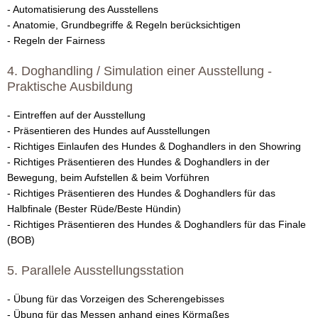
- Automatisierung des Ausstellens
V
- Anatomie, Grundbegriffe & Regeln berücksichtigen
- Regeln der Fairness
D
4. Doghandling / Simulation einer Ausstellung -
H
Praktische Ausbildung
Z
- Eintreffen auf der Ausstellung
- Präsentieren des Hundes auf Ausstellungen
u
- Richtiges Einlaufen des Hundes & Doghandlers in den Showring
- Richtiges Präsentieren des Hundes & Doghandlers in der
c
Bewegung, beim Aufstellen & beim Vorführen
- Richtiges Präsentieren des Hundes & Doghandlers für das
h
Halbfinale (Bester Rüde/Beste Hündin)
- Richtiges Präsentieren des Hundes & Doghandlers für das Finale
t
(BOB)
5. Parallele Ausstellungsstation
- Übung für das Vorzeigen des Scherengebisses
- Übung für das Messen anhand eines Körmaßes