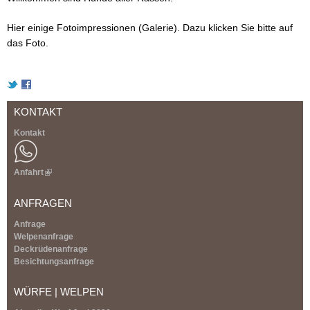
Hier einige Fotoimpressionen (Galerie). Dazu klicken Sie bitte auf
das Foto.
KONTAKT
Kontakt
Anfahrt
(
l
i
ANFRAGEN
n
k
Anfrage
i
Welpenanfrage
s
Deckrüdenanfrage
e
Besichtungsanfrage
x
t
WÜRFE | WELPEN
e
r