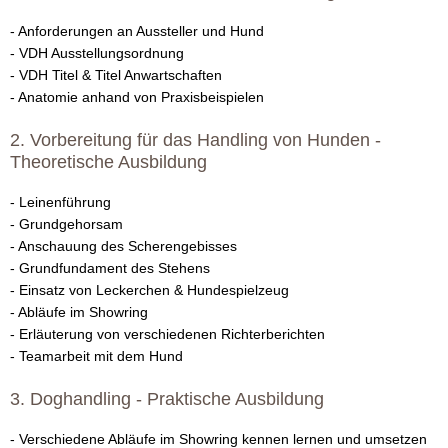
a
- Anforderungen an Aussteller und Hund
- VDH Ausstellungsordnung
t
- VDH Titel & Titel Anwartschaften
- Anatomie anhand von Praxisbeispielen
i
2. Vorbereitung für das Handling von Hunden -
n
Theoretische Ausbildung
e
- Leinenführung
- Grundgehorsam
r
- Anschauung des Scherengebisses
- Grundfundament des Stehens
-
- Einsatz von Leckerchen & Hundespielzeug
- Abläufe im Showring
F
- Erläuterung von verschiedenen Richterberichten
C
- Teamarbeit mit dem Hund
I
3. Doghandling - Praktische Ausbildung
|
- Verschiedene Abläufe im Showring kennen lernen und umsetzen