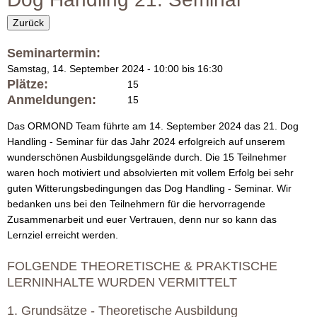
r
i
m
Zurück
O
u
Seminartermin:
R
l
Samstag, 14. September 2024 -
10:00
bis
16:30
Plätze:
15
a
M
Anmeldungen:
15
r
O
Das ORMOND Team führte am 14. September 2024 das 21. Dog
Handling - Seminar für das Jahr 2024 erfolgreich auf unserem
N
wunderschönen Ausbildungsgelände durch. Die 15 Teilnehmer
waren hoch motiviert und absolvierten mit vollem Erfolg bei sehr
D
guten Witterungsbedingungen das Dog Handling - Seminar. Wir
bedanken uns bei den Teilnehmern für die hervorragende
D
Zusammenarbeit und euer Vertrauen, denn nur so kann das
Lernziel erreicht werden.
a
FOLGENDE THEORETISCHE & PRAKTISCHE
l
LERNINHALTE WURDEN VERMITTELT
m
1. Grundsätze - Theoretische Ausbildung