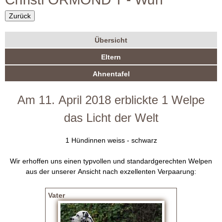
r
i
m
Zurück
O
u
Übersicht
R
l
W
(
Eltern
a
a
u
M
k
Ahnentafel
r
r
t
O
i
f
Am 11. April 2018 erblickte 1 Welpe
v
N
e
das Licht der Welt
r
D
R
1 Hündinnen weiss - schwarz
e
D
i
Wir erhoffen uns einen typvollen und standardgerechten Welpen
t
a
aus der unserer Ansicht nach exzellenten Verpaarung:
e
r
l
Vater
)
m