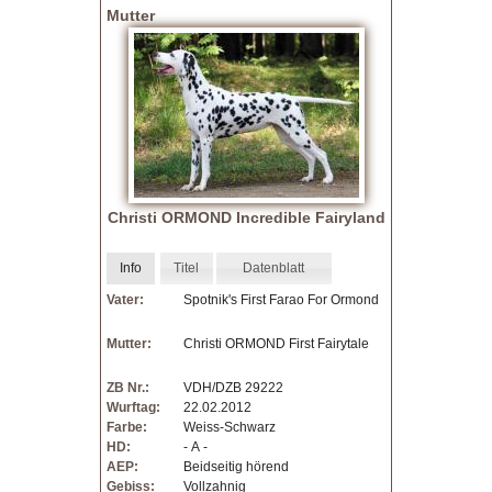
Mutter
V
D
H
Z
Christi ORMOND Incredible Fairyland
u
c
Info
Titel
Datenblatt
Vater:
Spotnik's First Farao For Ormond
h
Mutter:
Christi ORMOND First Fairytale
t
ZB Nr.:
VDH/DZB 29222
Wurftag:
22.02.2012
Farbe:
Weiss-Schwarz
HD:
- A -
AEP:
Beidseitig hörend
Gebiss:
Vollzahnig