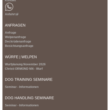
Kontakt
Anfahrt
(
l
i
ANFRAGEN
n
k
Anfrage
i
Welpenanfrage
s
Deckrüdenanfrage
e
Besichtungsanfrage
x
t
WÜRFE | WELPEN
e
r
Wurfplanung November 2026
n
Christi ORMOND NN - Wurf
a
l
DOG TRAINING SEMINARE
)
Seminar - Informationen
DOG HANDLING SEMINARE
Seminar - Informationen