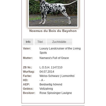
a
t
i
Noemus du Bois du Bayehon
n
Info
Titel
Zuchtstätte
e
Vater:
Luxury Landcruiser of the Living
Spots
r
Mutter:
Namara's Full of Grace
-
ZB Nr.:
L.O.S.H. 1147210
Wurftag:
04.07.2014
F
Farbe:
Weiss-Schwarz | Lemonfrei
HD:
- A -
C
AEP:
Beidseitig hörend
Gebiss:
Vollzahnig
Besitzer:
Rose Spissinger Lavigne
I
|