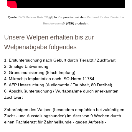
(
Quelle:
DVD Meister Petz TV
| In Kooperation mit dem
Verband für das Deutsche
l
(
Hundewesen
(VDH) produziert.
i
l
n
i
k
Unsere Welpen erhalten bis zur
n
i
k
s
i
Welpenabgabe folgendes
e
s
x
e
t
x
1. Erstuntersuchung nach Geburt durch Tierarzt / Zuchtwart
e
t
r
2. 3malige Entwurmung
e
n
r
3. Grundimunisierung (5fach Impfung)
a
n
4. Mikrochip Implantation nach ISO-Norm 11784
l
a
)
5. AEP Untersuchung (Audiometrie / Taubheit, 80 Dezibel)
l
)
6. Abschlußuntersuchung / Wurfabnahme durch anerkannten
Zuchtwart
Zahnröntgen des Welpen (besonders empfohlen bei zukünftigen
Zucht - und Ausstellungshunden) im Alter von 9 Wochen durch
einen Fachtierazt für Zahnheilkunde - gegen Aufpreis -