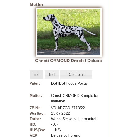
Mutter
V
D
H
Z
Christi ORMOND Droplet Deluxe
u
c
Info
Titel
Datenblatt
Vater:
Dot4Dot Hocus Pocus
h
Mutter:
Christi ORMOND Xample for
t
Imitation
ZB Nr.:
VDH/DZGD 2773/22
Wurftag:
15.07.2022
Farbe:
Weiss-Schwarz | Lemonfrei
HD:
- A -
HUS|Dw:
- | N/N
AEP:
Beidseitig hörend