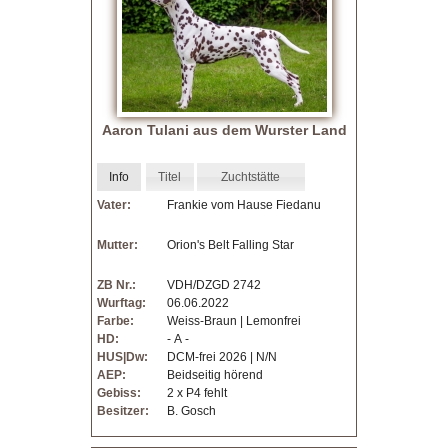
a
t
i
Aaron Tulani aus dem Wurster Land
n
Info
Titel
Zuchtstätte
e
Vater:
Frankie vom Hause Fiedanu
r
Mutter:
Orion's Belt Falling Star
-
ZB Nr.:
VDH/DZGD 2742
Wurftag:
06.06.2022
F
Farbe:
Weiss-Braun | Lemonfrei
HD:
- A -
C
HUS|Dw:
DCM-frei 2026 | N/N
AEP:
Beidseitig hörend
Gebiss:
2 x P4 fehlt
I
Besitzer:
B. Gosch
|