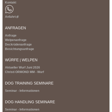
Kontakt
Anfahrt
(
l
i
ANFRAGEN
n
k
Anfrage
i
Welpenanfrage
s
Deckrüdenanfrage
e
Besichtungsanfrage
x
t
WÜRFE | WELPEN
e
r
Aktueller Wurf Juni 2026
n
Christi ORMOND MM - Wurf
a
l
DOG TRAINING SEMINARE
)
Seminar - Informationen
DOG HANDLING SEMINARE
Seminar - Informationen