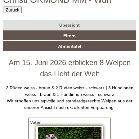
r
i
m
Zurück
O
u
Übersicht
R
l
W
(
Eltern
a
a
u
M
k
Ahnentafel
r
r
t
O
i
f
Am 15. Juni 2026 erblicken 8 Welpen
v
N
e
das Licht der Welt
r
D
R
2 Rüden weiss - braun & 2 Rüden weiss - schwarz | 3 Hündinnen
e
D
weiss - braun & 1 Hündinnen weiss - schwarz
i
Wir erhoffen uns typvolle und standardgerechte Welpen aus der
t
a
unserer Ansicht nach exzellenten Verpaarung:
e
r
l
Vater
)
m