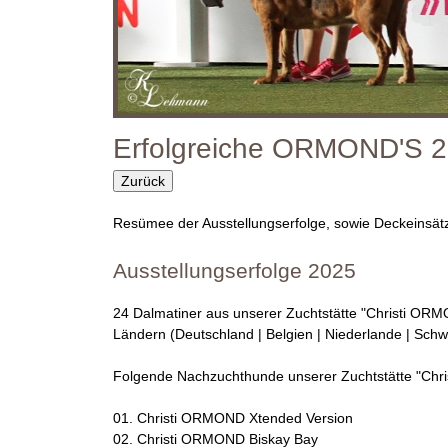
O
R
M
O
Erfolgreiche ORMOND'S 
N
Zurück
D
Resümee der Ausstellungserfolge, sowie Deckeinsätz
D
Ausstellungserfolge 2025
a
24 Dalmatiner aus unserer Zuchtstätte "Christi OR
Ländern (Deutschland | Belgien | Niederlande | Schw
l
Folgende Nachzuchthunde unserer Zuchtstätte "Chri
m
01. Christi ORMOND Xtended Version
a
02. Christi ORMOND Biskay Bay