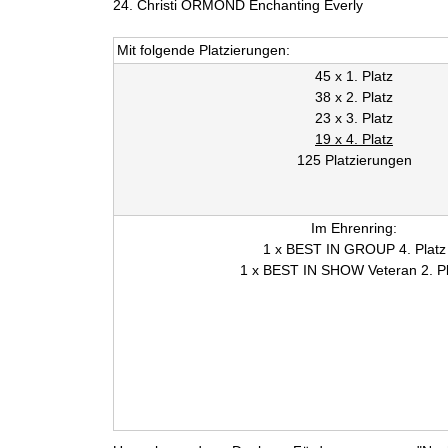
24. Christi ORMOND Enchanting Everly
D
Mit folgende Platzierungen:
H
45 x 1. Platz
38 x 2. Platz
Z
23 x 3. Platz
19 x 4. Platz
u
125 Platzierungen
c
Im Ehrenring:
h
1 x BEST IN GROUP 4. Platz
1 x BEST IN SHOW Veteran 2. Pl
t