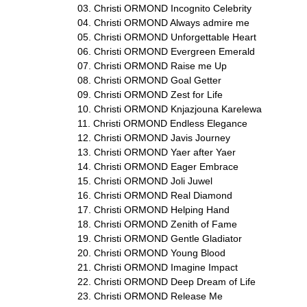
03. Christi ORMOND Incognito Celebrity
t
04. Christi ORMOND Always admire me
05. Christi ORMOND Unforgettable Heart
i
06. Christi ORMOND Evergreen Emerald
07. Christi ORMOND Raise me Up
n
08. Christi ORMOND Goal Getter
09. Christi ORMOND Zest for Life
e
10. Christi ORMOND Knjazjouna Karelewa
11. Christi ORMOND Endless Elegance
r
12. Christi ORMOND Javis Journey
13. Christi ORMOND Yaer after Yaer
-
14. Christi ORMOND Eager Embrace
15. Christi ORMOND Joli Juwel
F
16. Christi ORMOND Real Diamond
17. Christi ORMOND Helping Hand
C
18. Christi ORMOND Zenith of Fame
19. Christi ORMOND Gentle Gladiator
I
20. Christi ORMOND Young Blood
21. Christi ORMOND Imagine Impact
|
22. Christi ORMOND Deep Dream of Life
23. Christi ORMOND Release Me
V