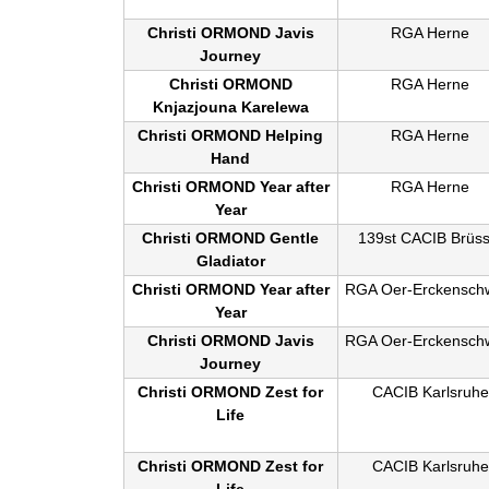
Christi ORMOND Javis
RGA Herne
Journey
Christi ORMOND
RGA Herne
Knjazjouna
Karelewa
Christi ORMOND Helping
RGA Herne
Hand
Christi ORMOND Year after
RGA Herne
Year
Christi ORMOND Gentle
139st CACIB Brüss
Gladiator
Christi ORMOND Year after
RGA Oer-Erckensch
Year
Christi ORMOND Javis
RGA Oer-Erckensch
Journey
Christi ORMOND Zest for
CACIB Karlsruhe
Life
Christi ORMOND Zest for
CACIB Karlsruhe
Life