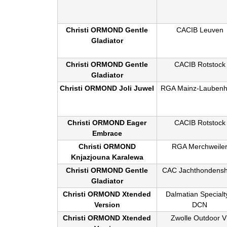
Christi ORMOND Gentle
CACIB Leuven
Gladiator
Christi ORMOND Gentle
CACIB Rotstock
Gladiator
Christi ORMOND Joli Juwel
RGA Mainz-Lauben
Christi ORMOND Eager
CACIB Rotstock
Embrace
Christi ORMOND
RGA Merchweile
Knjazjouna Karalewa
Christi ORMOND Gentle
CAC Jachthondens
Gladiator
Christi ORMOND Xtended
Dalmatian Specialt
Version
DCN
Christi ORMOND Xtended
Zwolle Outdoor V