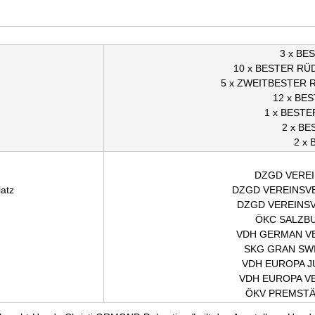
3 x BE
10 x BESTER RÜ
5 x ZWEITBESTER 
12 x BE
1 x BEST
2 x B
2 x 
DZGD VEREI
atz
DZGD VEREINSV
DZGD VEREINSV
ÖKC SALZBU
VDH GERMAN VE
SKG GRAN SW
VDH EUROPA J
VDH EUROPA V
ÖKV PREMSTÄ