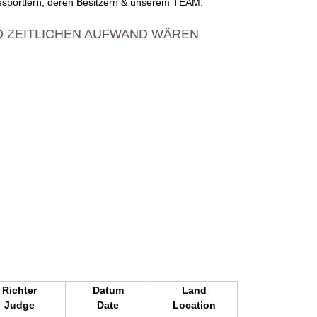
esportlern, deren Besitzern & unserem TEAM.
D ZEITLICHEN AUFWAND WÄREN
Richter
Datum
Land
Judge
Date
Location