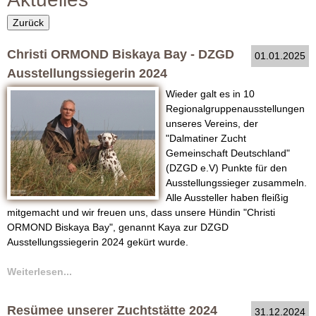
r
i
m
Zurück
O
u
Christi ORMOND Biskaya Bay - DZGD
01.01.2025
R
l
Ausstellungssiegerin 2024
a
M
Wieder galt es in 10
Regionalgruppenausstellungen
r
O
unseres Vereins, der
"Dalmatiner Zucht
N
Gemeinschaft Deutschland"
(DZGD e.V) Punkte für den
D
Ausstellungssieger zusammeln.
Alle Aussteller haben fleißig
D
mitgemacht und wir freuen uns, dass unsere Hündin "Christi
ORMOND Biskaya Bay", genannt Kaya zur DZGD
a
Ausstellungssiegerin 2024 gekürt wurde.
l
Weiterlesen...
m
Resümee unserer Zuchtstätte 2024
31.12.2024