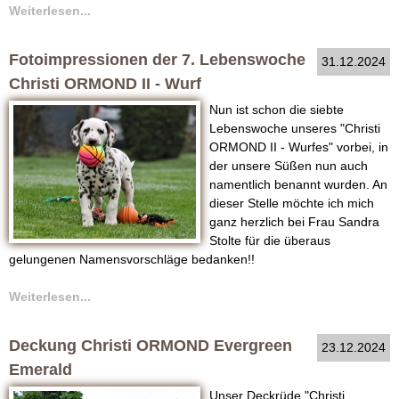
Weiterlesen...
V
Fotoimpressionen der 7. Lebenswoche
31.12.2024
D
Christi ORMOND II - Wurf
H
Nun ist schon die siebte
Lebenswoche unseres "Christi
Z
ORMOND II - Wurfes" vorbei, in
der unsere Süßen nun auch
u
namentlich benannt wurden. An
dieser Stelle möchte ich mich
c
ganz herzlich bei Frau Sandra
Stolte für die überaus
h
gelungenen Namensvorschläge bedanken!!
t
Weiterlesen...
Deckung Christi ORMOND Evergreen
23.12.2024
Emerald
Unser Deckrüde "Christi