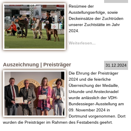
a
Resümee der
Ausstellungserfolge, sowie
t
Deckeinsätze der Zuchtrüden
unserer Zuchtstätte im Jahr
i
2024.
n
Weiterlesen...
e
Auszeichnung | Preisträger
31.12.2024
r
Die Ehrung der Preisträger
-
2024 und die feierliche
Überreichung der Medaille,
F
Urkunde und Anstecknadel
wurde anlässlich der VDH-
C
Bundessieger-Ausstellung am
09. November 2024 in
I
Dortmund vorgenommen. Dort
wurden die Preisträger im Rahmen des Festabends geehrt.
|