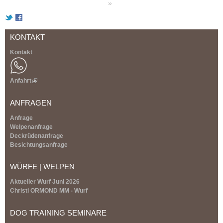
»
e
i
KONTAKT
t
Kontakt
e
n
Anfahrt
(
l
i
ANFRAGEN
n
k
Anfrage
i
Welpenanfrage
s
Deckrüdenanfrage
e
Besichtungsanfrage
x
t
WÜRFE | WELPEN
e
r
Aktueller Wurf Juni 2026
n
Christi ORMOND MM - Wurf
a
l
DOG TRAINING SEMINARE
)