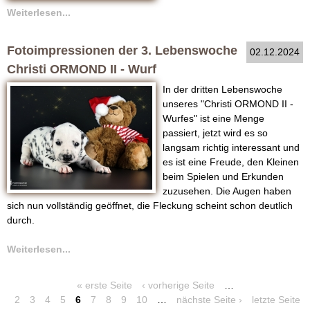
Weiterlesen...
Fotoimpressionen der 3. Lebenswoche
02.12.2024
Christi ORMOND II - Wurf
In der dritten Lebenswoche
unseres "Christi ORMOND II -
Wurfes" ist eine Menge
passiert, jetzt wird es so
langsam richtig interessant und
es ist eine Freude, den Kleinen
beim Spielen und Erkunden
zuzusehen. Die Augen haben
sich nun vollständig geöffnet, die Fleckung scheint schon deutlich
durch.
Weiterlesen...
« erste Seite
‹ vorherige Seite
…
S
2
3
4
5
6
7
8
9
10
…
nächste Seite ›
letzte Seite