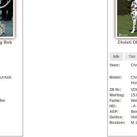
ng Bob
Christi 
Info
Titel
Vater:
Chr
ut Kick
Mutter:
Chr
Ho
ZB Nr.:
VD
Wurftag:
15.
rei
Farbe:
Wei
HD:
- A 
AEP:
Bei
Gebiss:
Vol
Besitzer:
M. 