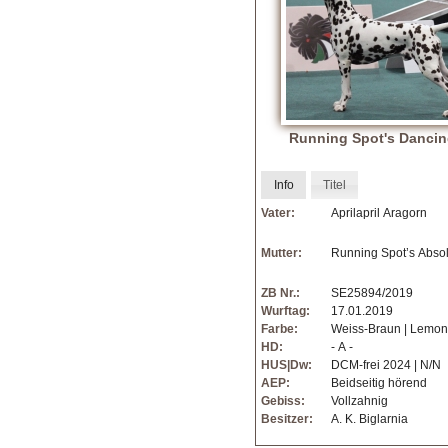
i
t
t
e
i
r
)
n
Running Spot's Danci
e
Info
Titel
r
Vater:
Aprilapril Aragorn
-
Mutter:
Running Spot’s Absol
F
ZB Nr.:
SE25894/2019
Wurftag:
17.01.2019
C
Farbe:
Weiss-Braun | Lemonf
HD:
- A -
I
HUS|Dw:
DCM-frei 2024 | N/N
AEP:
Beidseitig hörend
|
Gebiss:
Vollzahnig
Besitzer:
A. K. Biglarnia
V