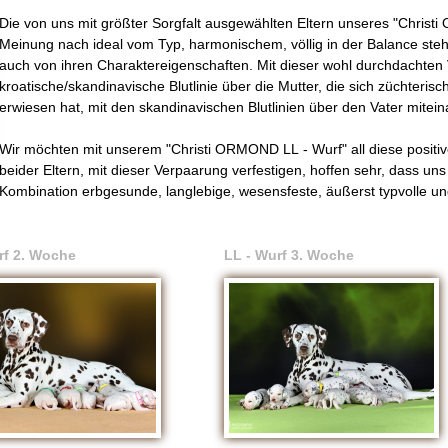
Die von uns mit größter Sorgfalt ausgewählten Eltern unseres "Chris
Meinung nach ideal vom Typ, harmonischem, völlig in der Balance st
auch von ihren Charaktereigenschaften. Mit dieser wohl durchdachten
kroatische/skandinavische Blutlinie über die Mutter, die sich züchteri
erwiesen hat, mit den skandinavischen Blutlinien über den Vater mitei
Wir möchten mit unserem "Christi ORMOND LL - Wurf" all diese positi
beider Eltern, mit dieser Verpaarung verfestigen, hoffen sehr, dass u
Kombination erbgesunde, langlebige, wesensfeste, äußerst typvolle u
rf 2. Woche
LL - Wurf 3. Woche