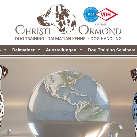
Direkt
zum
Inhalt
n
Dalmatiner
Ausstellungen
Dog Training Seminare