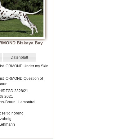
ORMOND Biskaya Bay
Datenblatt
isti ORMOND Under my Skin
isti ORMOND Question of
nour
H/DZGD 2328/21
08.2021
ss-Braun | Lemonfrei
-
dseitig hörend
lzahnig
Lehmann