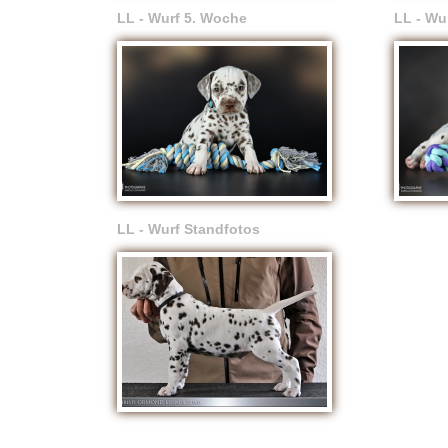
LL - Wurf 5. Woche
LL - Wu
LL - Wurf Standfotos